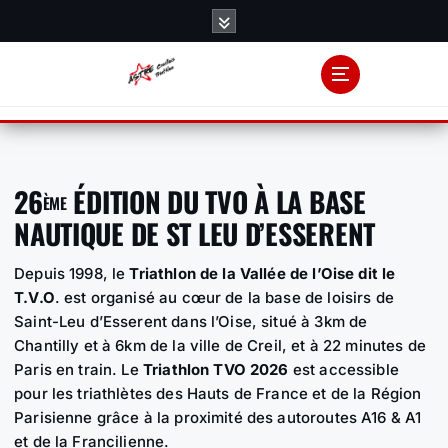
S
k
i
p
t
o
c
o
26
ÉDITION DU TVO À LA BASE
ÈME
n
NAUTIQUE DE ST LEU D’ESSERENT
t
e
Depuis 1998, le
Triathlon de la Vallée de l’Oise dit le
n
T.V.O
. est organisé au cœur de la base de loisirs de
t
Saint-Leu d’Esserent dans l’Oise, situé à 3km de
Chantilly et à 6km de la ville de Creil, et à 22 minutes de
Paris en train. Le
Triathlon TVO 2026
est accessible
pour les triathlètes des Hauts de France et de la Région
Parisienne grâce à la proximité des autoroutes A16 & A1
et de la Francilienne.