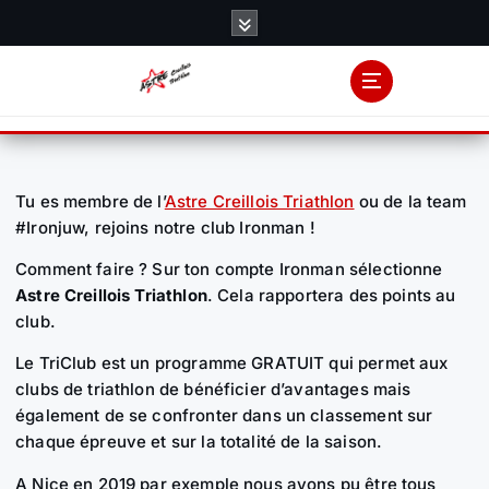
S
k
i
p
t
o
c
o
Tu es membre de l’
Astre Creillois Triathlon
ou de la team
n
#Ironjuw, rejoins notre club Ironman !
t
Comment faire ? Sur ton compte Ironman sélectionne
e
Astre Creillois Triathlon
. Cela rapportera des points au
n
club.
t
Le TriClub est un programme GRATUIT qui permet aux
clubs de triathlon de bénéficier d’avantages mais
également de se confronter dans un classement sur
chaque épreuve et sur la totalité de la saison.
A Nice en 2019 par exemple nous avons pu être tous