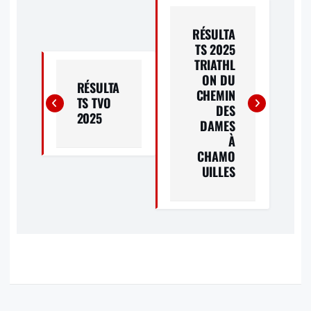
A
RÉSULTA
TS 2025
V
TRIATHL
ON DU
I
RÉSULTA
CHEMIN
TS TVO
DES
G
2025
DAMES
À
A
CHAMO
UILLES
T
I
O
N
D