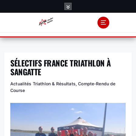
S
k
i
p
t
o
c
o
SÉLECTIFS FRANCE TRIATHLON À
n
t
SANGATTE
e
n
Actualités Triathlon & Résultats
,
Compte-Rendu de
t
Course