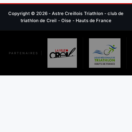
E
Copyright © 2026 - Astre Creillois Triathlon - club de
triathlon de Creil - Oise - Hauts de France
L
’
A
PARTENAIRES
R
T
I
C
L