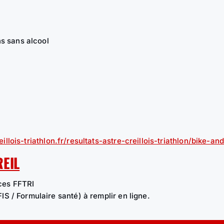
s sans alcool
eillois-triathlon.fr/resultats-astre-creillois-triathlon/bike-an
REIL
ces FFTRI
FIS / Formulaire santé) à remplir en ligne.