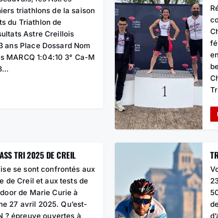
Ré
iers triathlons de la saison
co
s du Triathlon de
Ch
ultats Astre Creillois
fé
13 ans Place Dossard Nom
en
nis MARCQ 1:04:10 3° Ca-M
be
03…
Ch
Tr
ASS TRI 2025 DE CREIL
T
’Oise se sont confrontés aux
Vo
ne de Creil et aux tests de
23
indoor de Marie Curie à
50
e 27 avril 2025. Qu’est-
de
 ? épreuve ouvertes à
d’