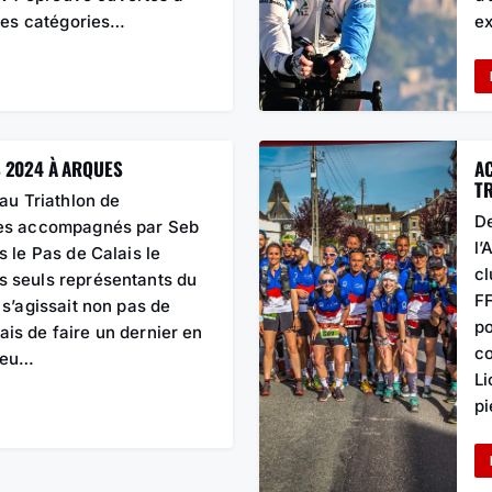
 des catégories…
ex
 2024 À ARQUES
AC
T
 au Triathlon de
De
res accompagnés par Seb
l’
s le Pas de Calais le
cl
s seuls représentants du
FF
 s’agissait non pas de
po
is de faire un dernier en
co
peu…
Li
p