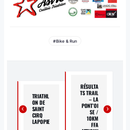
Bike & Run
N
A
RÉSULTA
TS TRAIL
V
TRIATHL
– LA
ON DE
PONT’OI
I
SAINT
SE /
CIRQ
10KM
G
LAPOPIE
FFA