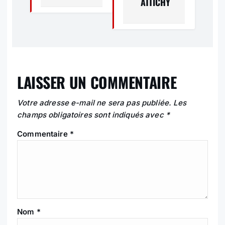
ATTICHY
A
T
I
O
LAISSER UN COMMENTAIRE
N
Votre adresse e-mail ne sera pas publiée.
Les
champs obligatoires sont indiqués avec
*
D
Commentaire
*
E
L
’
A
Nom
*