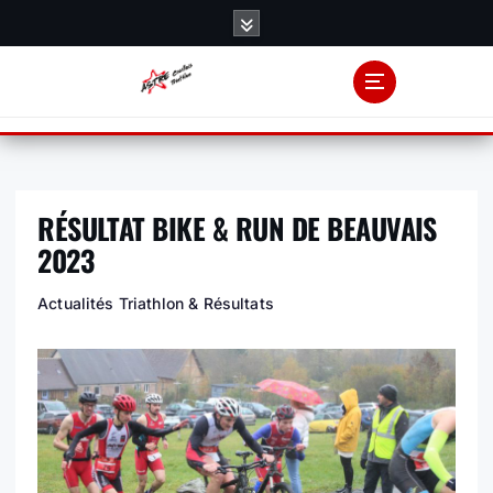
S
k
i
p
t
o
c
o
RÉSULTAT BIKE & RUN DE BEAUVAIS
n
t
2023
e
n
Actualités Triathlon & Résultats
t