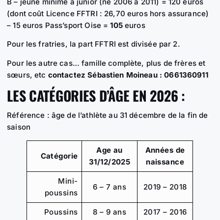
B – jeune minime à junior (né 2006 à 2011) = 120 euros
(dont coût Licence FFTRI : 26,70 euros hors assurance)
– 15 euros Pass’sport Oise =
105
euros
Pour les fratries, la part FFTRI est divisée par 2.
Pour les autre cas… famille complète, plus de frères et
sœurs, etc
contactez Sébastien Moineau : 0661360911
LES CATÉGORIES D’ÂGE EN 2026 :
Référence : âge de l’athlète au 31 décembre de la fin de
saison
Age au
Années de
Catégorie
31/12/2025
naissance
Mini-
6 – 7 ans
2019 – 2018
poussins
Poussins
8 – 9 ans
2017 – 2016