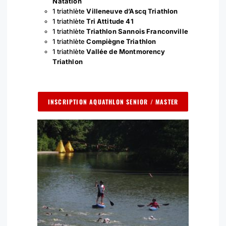
Natation
1 triathlète
Villeneuve d’Ascq Triathlon
1 triathlète
Tri Attitude 41
1 triathlète
Triathlon Sannois Franconville
1 triathlète
Compiègne Triathlon
1 triathlète
Vallée de Montmorency
Triathlon
Ouvert aux non-licenciés FFTRI
INSCRIPTION AQUATHLON SENIOR / MASTER