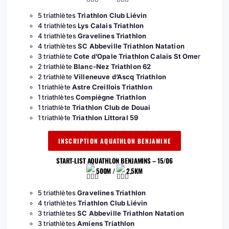
5 triathlètes
Triathlon Club Liévin
4 triathlètes
Lys Calais Triathlon
4 triathlètes
Gravelines Triathlon
4 triathlètes
SC Abbeville Triathlon Natation
3 triathlète
Cote d’Opale Triathlon Calais St Ome
r
2 triathlète
Blanc-Nez Triathlon 62
2 triathlète
Villeneuve d’Ascq Triathlon
1 triathlète
Astre Creillois Triathlon
1 triathlètes
Compiègne Triathlon
1 triathlète
Triathlon Club de Douai
1 triathlète
Triathlon Littoral 59
INSCRIPTION AQUATHLON BENJAMINE
START-LIST AQUATHLON BENJAMINS – 15/06
500M /
2,5KM
5 triathlètes
Gravelines Triathlon
4 triathlètes
Triathlon Club Liévin
3 triathlètes
SC Abbeville Triathlon Natation
3 triathlètes
Amiens Triathlon