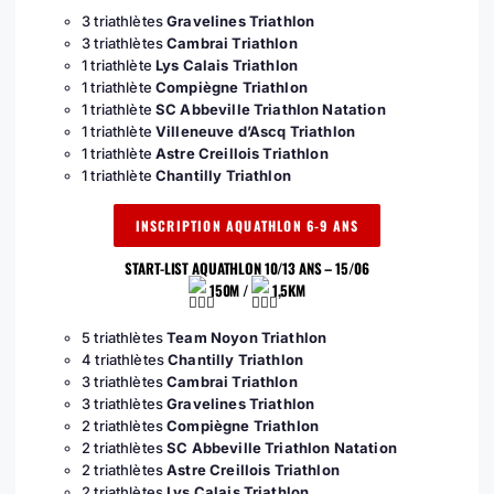
3 triathlètes
Gravelines Triathlon
3 triathlètes
Cambrai Triathlon
1 triathlète
Lys Calais Triathlon
1 triathlète
Compiègne Triathlon
1 triathlète
SC Abbeville Triathlon Natation
1 triathlète
Villeneuve d’Ascq Triathlon
1 triathlète
Astre Creillois Triathlon
1 triathlète
Chantilly Triathlon
INSCRIPTION AQUATHLON 6-9 ANS
START-LIST AQUATHLON 10/13 ANS – 15/06
150M /
1,5KM
5 triathlètes
Team Noyon Triathlon
4 triathlètes
Chantilly Triathlon
3 triathlètes
Cambrai Triathlon
3 triathlètes
Gravelines Triathlon
2 triathlètes
Compiègne Triathl
on
2 triathlètes
SC Abbeville Triathlon Natation
2 triathlètes
Astre Creillois Triathlon
2 triathlètes
Lys Calais Triathlon