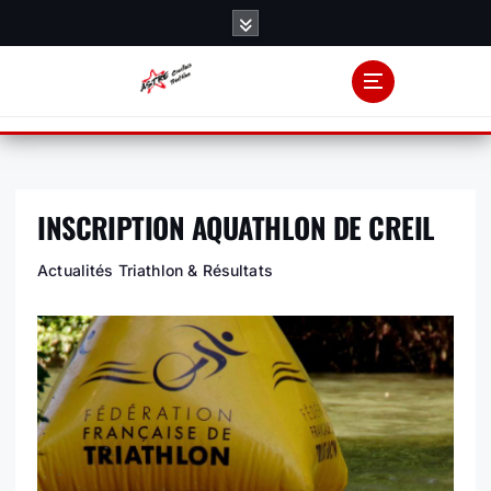
S
k
i
p
t
o
c
o
INSCRIPTION AQUATHLON DE CREIL
n
t
Actualités Triathlon & Résultats
e
n
t