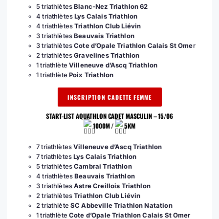
5 triathlètes
Blanc-Nez Triathlon 62
4 triathlètes
Lys Calais Triathlon
4 triathlètes
Triathlon Club Liévin
3 triathlètes
Beauvais Triathlon
3 triathlètes
Cote d’Opale Triathlon Calais St Ome
r
2 triathlètes
Gravelines Triathlon
1 triathlète
Villeneuve d’Ascq Triathlon
1 triathlète
Poix Triathlon
INSCRIPTION CADETTE FEMME
START-LIST AQUATHLON CADET MASCULIN – 15/06
1000M /
5KM
7 triathlètes
Villeneuve d’Ascq Triathlon
7 triathlètes
Lys Calais Triathlon
5 triathlètes
Cambrai Triathlon
4 triathlètes
Beauvais Triathlon
3 triathlètes
Astre Creillois Triathlon
2 triathlètes
Triathlon Club Liévin
2 triathlète
SC Abbeville Triathlon Natation
1 triathlète
Cote d’Opale Triathlon Calais St Omer