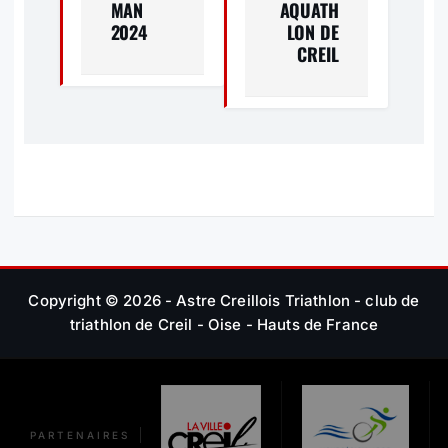
MAN
AQUATH
G
2024
LON DE
CREIL
A
T
I
O
N
D
Copyright © 2026 - Astre Creillois Triathlon - club de
E
triathlon de Creil - Oise - Hauts de France
L
’
PARTENAIRES