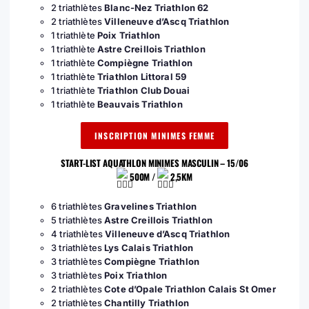
2 triathlètes
Blanc-Nez Triathlon 62
2 triathlètes
Villeneuve d’Ascq Triathlon
1 triathlète
Poix Triathlon
1 triathlète
Astre Creillois Triathlon
1 triathlète
Compiègne Triathlon
1 triathlète
Triathlon Littoral 59
1 triathlète
Triathlon Club Douai
1 triathlète
Beauvais Triathlon
INSCRIPTION MINIMES FEMME
START-LIST AQUATHLON MINIMES MASCULIN – 15/06
500M /
2,5KM
6 triathlètes
Gravelines Triathlon
5 triathlètes
Astre Creillois Triathlon
4 triathlètes
Villeneuve d’Ascq Triathlon
3 triathlètes
Lys Calais Triathlon
3 triathlètes
Compiègne Triathlon
3 triathlètes
Poix Triathlon
2 triathlètes
Cote d’Opale Triathlon Calais St Omer
2 triathlètes
Chantilly Triathlon