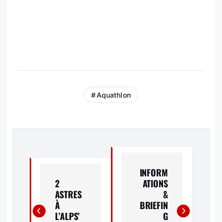
Aquathlon
N
A
INFORM
2
ATIONS
V
ASTRES
&
À
BRIEFIN
I
L’ALPS’
G