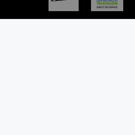
A
R
T
I
C
L
E