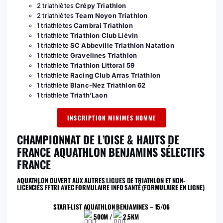
2 triathlètes
Crépy Triathlon
2 triathlètes
Team Noyon Triathlon
1 triathlètes
Cambrai Triathlon
1 triathlète
Triathlon Club Liévin
1 triathlète
SC Abbeville Triathlon Natation
1 triathlète
Gravelines Triathlon
1 triathlète
Triathlon Littoral 59
1 triathlète
Racing Club Arras Triathlon
1 triathlète
Blanc-Nez Triathlon 62
1 triathlète
Triath’Laon
INSCRIPTION MINIMES HOMME
CHAMPIONNAT DE L’OISE & HAUTS DE
FRANCE AQUATHLON BENJAMINS SÉLECTIFS
FRANCE
AQUATHLON OUVERT AUX AUTRES LIGUES DE TRIATHLON ET NON-
LICENCIÉS FFTRI AVEC FORMULAIRE INFO SANTÉ (FORMULAIRE EN LIGNE)
START-LIST AQUATHLON BENJAMINES – 15/06
500M /
2,5KM