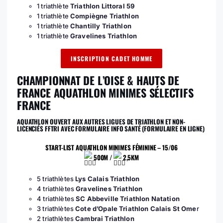
1 triathlète
Triathlon Littoral 59
1 triathlète
Compiègne Triathlon
1 triathlète
Chantilly Triathlon
1 triathlète
Gravelines Triathlon
INSCRIPTION CADET HOMME
CHAMPIONNAT DE L’OISE & HAUTS DE
FRANCE AQUATHLON MINIMES SÉLECTIFS
FRANCE
AQUATHLON OUVERT AUX AUTRES LIGUES DE TRIATHLON ET NON-
LICENCIÉS FFTRI AVEC FORMULAIRE INFO SANTÉ (FORMULAIRE EN LIGNE)
START-LIST AQUATHLON MINIMES FÉMININE – 15/06
500M /
2,5KM
5 triathlètes
Lys Calais Triathlon
4 triathlètes
Gravelines Triathlon
4 triathlètes
SC Abbeville Triathlon
Natation
3 triathlètes
Cote d’Opale Triathlon Calais St Ome
r
2 triathlètes
Cambrai Triathlon