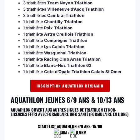
3 triathlètes
Team Noyon Triathlon
3 triathlètes
Villeneuve d’Ascq Triathlon
2 triathlètes
Cambrai Triathlon
1 triathlète
Chantilly Triathlon
1 triathlète
Poix Triathlon
1 triathlète
Astre Creillois Triathlon
1 triathlète
Compiègne Triathlon
1 triathlète
Lys Calais Triathlon
1 triathlète
Wasquehal Triathlon
1 triathlète
Racing Club Arras Triathlon
1 triathlète
Blanc-Nez Triathlon 62
1 triathlète
Cote d’Opale Triathlon Calais St Ome
r
INSCRIPTION AQUATHLON BENJAMIN
AQUATHLON JEUNES 6/9 ANS & 10/13 ANS
AQUATHLON OUVERT AUX AUTRES LIGUES DE TRIATHLON ET NON-
LICENCIÉS FFTRI AVEC FORMULAIRE INFO SANTÉ (FORMULAIRE EN LIGNE)
START-LIST AQUATHLON 6/9 ANS- 15/06
40M /
0,5KM