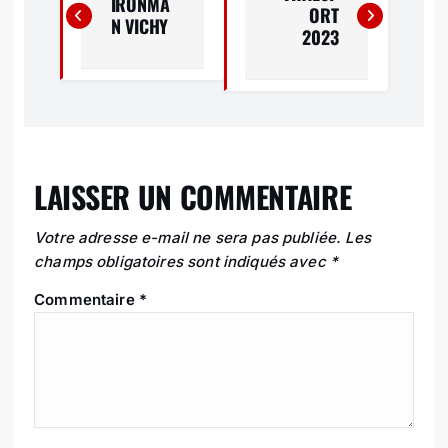
IRONMA
ORT
V
N VICHY
2023
I
G
A
LAISSER UN COMMENTAIRE
T
I
Votre adresse e-mail ne sera pas publiée.
Les
champs obligatoires sont indiqués avec
*
O
Commentaire
*
N
D
E