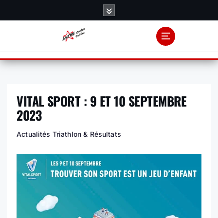
S
k
i
p
t
o
c
o
VITAL SPORT : 9 ET 10 SEPTEMBRE
n
t
2023
e
n
Actualités Triathlon & Résultats
t