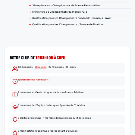
3ème place aux Championnats de France Paratriathlon
5 finishers de Championnats du Monde 70.3
Qualification pour les Championnats du Monde Ironman à Hawaï
Qualification pour les Championnats d’Europe de Duathlon
NOTRE CLUB DE
TRIATHLON À CREIL
105 licenciés ·
26 jeunes
· 27 féminines · 12 loisirs
1
paratriathlète handisport
2 membres au CA de la Ligue Hauts-de-France Triathlon
3 membres de l’équipe technique régionale de Triathlon
3 arbitres régionaux · 1 membre du bureau exécutif de la ligue
3 manifestations sportives représentant 9 courses