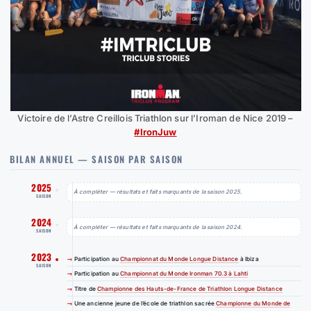
Victoire de l’Astre Creillois Triathlon sur l’Iroman de Nice 2019 –
#IronJuw
BILAN ANNUEL — SAISON PAR SAISON
2025
À compléter — résultats et faits marquants de la saison 2025.
SAISON
2024
À compléter — résultats et faits marquants de la saison 2024.
SAISON
2023
Participation au
Championnat du Monde Longue Distance
à Ibiza
SAISON
Participation au
Championnat du Monde Ironman 70.3 à Lahti
Titre de
Championne des Hauts-de-France de Triathlon Longue Distance
Une ancienne jeune de l’école de triathlon sacrée
Championne du Monde de