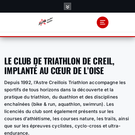
S
k
i
p
t
o
c
o
LE CLUB DE TRIATHLON DE CREIL,
n
IMPLANTÉ AU CŒUR DE L’OISE
t
e
Depuis 1992, l’Astre Creillois Triathlon accompagne les
n
sportifs de tous horizons dans la découverte et la
t
pratique du triathlon, du duathlon et des disciplines
enchaînées (bike & run, aquathlon, swimrun). Les
licenciés du club sont également présents sur les
courses d’athlétisme, les courses nature, les trails, ainsi
que sur les épreuves cyclistes, cyclo-cross et ultra-
endurance.