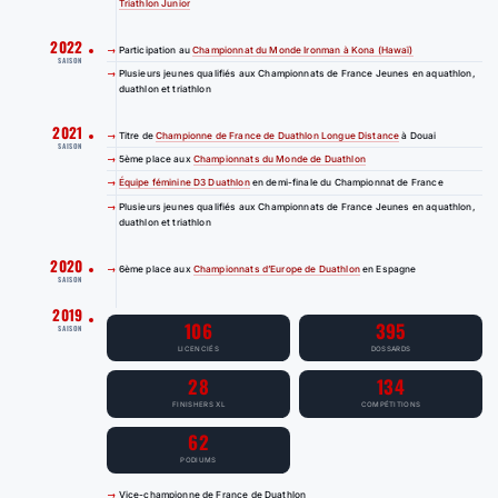
Triathlon Junior
2022
Participation au
Championnat du Monde Ironman à Kona (Hawaï)
SAISON
Plusieurs jeunes qualifiés aux Championnats de France Jeunes en aquathlon,
duathlon et triathlon
2021
Titre de
Championne de France de Duathlon Longue Distance
à Douai
SAISON
5ème place aux
Championnats du Monde de Duathlon
Équipe féminine D3 Duathlon
en demi-finale du Championnat de France
Plusieurs jeunes qualifiés aux Championnats de France Jeunes en aquathlon,
duathlon et triathlon
2020
6ème place aux
Championnats d’Europe de Duathlon
en Espagne
SAISON
2019
106
395
SAISON
LICENCIÉS
DOSSARDS
28
134
FINISHERS XL
COMPÉTITIONS
62
PODIUMS
Vice-championne de France de Duathlon