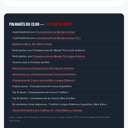
PALMARÈS DU CLUB —
LES TEMPS FORTS
4 participations aux
Championnats du Monde Ironman
7 participations aux
Championnats du Monde Ironman 70.3
Norseman Black Tee-Shirt Finisher
Participation aux Championnats du Monde ITU courte distance
Participation aux
Championnats du Monde ITU longue distance
Victoire club à l’Ironman de Nice
6ème place aux Championnats d’Europe de Duathlon
3ème place aux Championnats de France Paratriathlon
Championne de France de Duathlon Longue Distance
Podium jeune · Championnats de France Aquathlon
Top 10 jeune · Championnats de France Triathlon
Top 10 féminin · Championnats de France Bike and Run
De nombreux titres régionaux : Triathlon Longue Distance, Aquathlon, Bike & Run…
Plus de 61 finishers d’un triathlon XL / Full Distance / Ironman
Sans compter les nombreuses victoires sur les courses locales FFTRI, FFA hors stade et bien d’autres
disciplines.