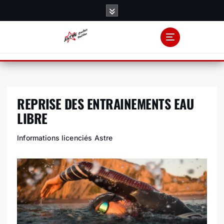
S
k
i
p
t
o
c
o
REPRISE DES ENTRAINEMENTS EAU
n
t
LIBRE
e
n
Informations licenciés Astre
t