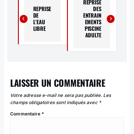
A
REPRISE
REPRISE
DES
V
DE
ENTRAIN
L’EAU
EMENTS
I
LIBRE
PISCINE
ADULTE
G
A
T
I
LAISSER UN COMMENTAIRE
O
Votre adresse e-mail ne sera pas publiée.
Les
N
champs obligatoires sont indiqués avec
*
Commentaire
*
D