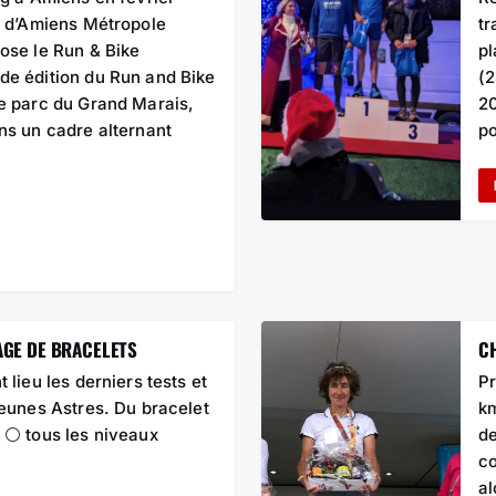
n d’Amiens Métropole
tr
ose le Run & Bike
pl
de édition du Run and Bike
(2
e parc du Grand Marais,
20
ns un cadre alternant
po
AGE DE BRACELETS
CH
lieu les derniers tests et
Pr
jeunes Astres. Du bracelet
km
t ⚪ tous les niveaux
de
co
al