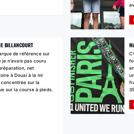
av
NE BILLANCOURT
M
marque de référence sur
C’
e je n’avais pas couru
fo
préparation, net
en
oire à Douai à la mi
un
 concentrée sur la
fr
que sur la course à pieds.
35