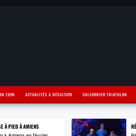
ON 2026
ACTUALITÉS & RÉSULTATS
CALENDRIER TRIATHLON
 À PIED À AMIENS
RÉ
ng à Amiens en février
Ré