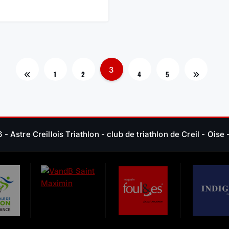
P
3
1
2
4
5
A
G
- Astre Creillois Triathlon - club de triathlon de Creil - Oise
I
N
A