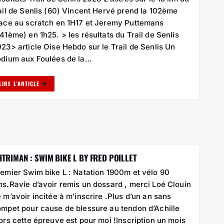
ail de Senlis (60) Vincent Hervé prend la 102ème
ace au scratch en 1H17 et Jeremy Puttemans
41ème) en 1h25. > les résultats du Trail de Senlis
23> article Oise Hebdo sur le Trail de Senlis Un
dium aux Foulées de la…
LIRE L'ARTICLE
TRIMAN : SWIM BIKE L BY FRED POILLET
emier Swim bike L : Natation 1900m et vélo 90
s.Ravie d’avoir remis un dossard , merci Loé Clouin
 m’avoir incitée à m’inscrire .Plus d’un an sans
mpet pour cause de blessure au tendon d’Achille
ors cette épreuve est pour moi !Inscription un mois