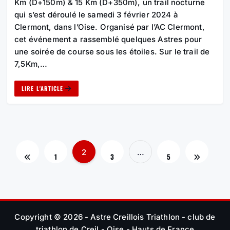
Km (D+150m) & 15 Km (D+350m), un trail nocturne
qui s’est déroulé le samedi 3 février 2024 à
Clermont, dans l’Oise. Organisé par l’AC Clermont,
cet événement a rassemblé quelques Astres pour
une soirée de course sous les étoiles. Sur le trail de
7,5Km,…
LIRE L'ARTICLE
2
P
…
1
3
5
A
G
Copyright © 2026 - Astre Creillois Triathlon - club de
triathlon de Creil - Oise - Hauts de France