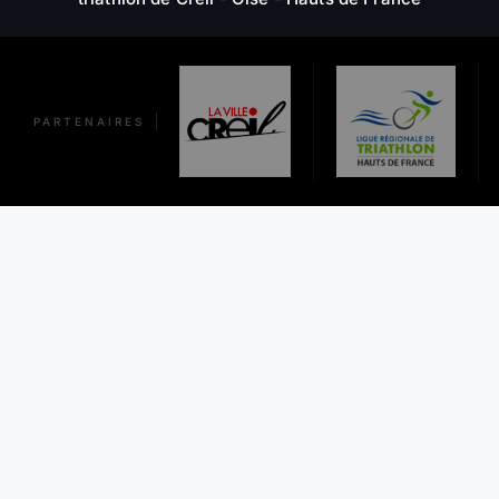
I
N
A
PARTENAIRES
T
I
O
N
D
E
S