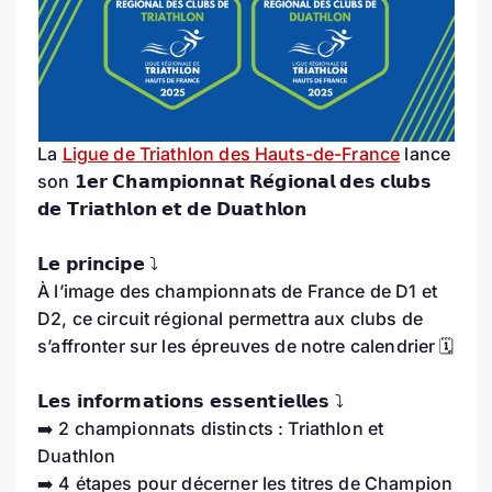
La
Ligue de Triathlon des Hauts-de-France
lance
son 𝟭𝗲𝗿 𝗖𝗵𝗮𝗺𝗽𝗶𝗼𝗻𝗻𝗮𝘁 𝗥𝗲́𝗴𝗶𝗼𝗻𝗮𝗹 𝗱𝗲𝘀 𝗰𝗹𝘂𝗯𝘀
𝗱𝗲 𝗧𝗿𝗶𝗮𝘁𝗵𝗹𝗼𝗻 𝗲𝘁 𝗱𝗲 𝗗𝘂𝗮𝘁𝗵𝗹𝗼𝗻
𝗟𝗲 𝗽𝗿𝗶𝗻𝗰𝗶𝗽𝗲 ⤵️
À l’image des championnats de France de D1 et
D2, ce circuit régional permettra aux clubs de
s’affronter sur les épreuves de notre calendrier 🗓
𝗟𝗲𝘀 𝗶𝗻𝗳𝗼𝗿𝗺𝗮𝘁𝗶𝗼𝗻𝘀 𝗲𝘀𝘀𝗲𝗻𝘁𝗶𝗲𝗹𝗹𝗲𝘀 ⤵️
➡️ 2 championnats distincts : Triathlon et
Duathlon
➡️ 4 étapes pour décerner les titres de Champion