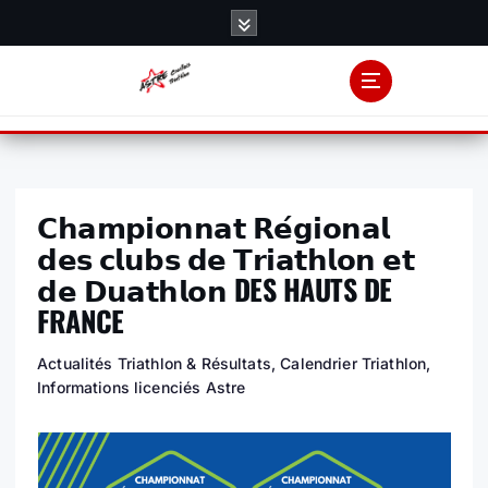
S
k
i
p
t
o
c
o
𝗖𝗵𝗮𝗺𝗽𝗶𝗼𝗻𝗻𝗮𝘁 𝗥𝗲́𝗴𝗶𝗼𝗻𝗮𝗹
n
t
𝗱𝗲𝘀 𝗰𝗹𝘂𝗯𝘀 𝗱𝗲 𝗧𝗿𝗶𝗮𝘁𝗵𝗹𝗼𝗻 𝗲𝘁
e
𝗱𝗲 𝗗𝘂𝗮𝘁𝗵𝗹𝗼𝗻 DES HAUTS DE
n
FRANCE
t
Actualités Triathlon & Résultats
,
Calendrier Triathlon
,
Informations licenciés Astre