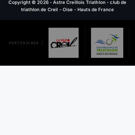
D
Copyright © 2026 - Astre Creillois Triathlon - club de
E
triathlon de Creil - Oise - Hauts de France
L
’
PARTENAIRES
A
R
T
I
C
L