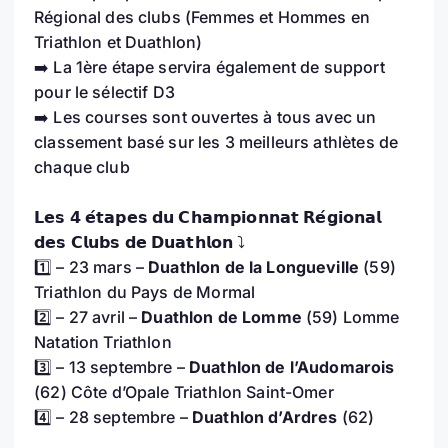
Régional des clubs (Femmes et Hommes en
Triathlon et Duathlon)
➡️ La 1ère étape servira également de support
pour le sélectif D3
➡️ Les courses sont ouvertes à tous avec un
classement basé sur les 3 meilleurs athlètes de
chaque club
𝗟𝗲𝘀 𝟰 𝗲́𝘁𝗮𝗽𝗲𝘀 𝗱𝘂 𝗖𝗵𝗮𝗺𝗽𝗶𝗼𝗻𝗻𝗮𝘁 𝗥𝗲́𝗴𝗶𝗼𝗻𝗮𝗹
𝗱𝗲𝘀 𝗖𝗹𝘂𝗯𝘀 𝗱𝗲 𝗗𝘂𝗮𝘁𝗵𝗹𝗼𝗻 ⤵️
1️⃣ – 23 mars –
Duathlon de la Longueville
(59)
Triathlon du Pays de Mormal
2️⃣ – 27 avril –
Duathlon de Lomme
(59) Lomme
Natation Triathlon
3️⃣ – 13 septembre –
Duathlon de l’Audomarois
(62) Côte d’Opale Triathlon Saint-Omer
4️⃣ – 28 septembre –
Duathlon d’Ardres
(62)