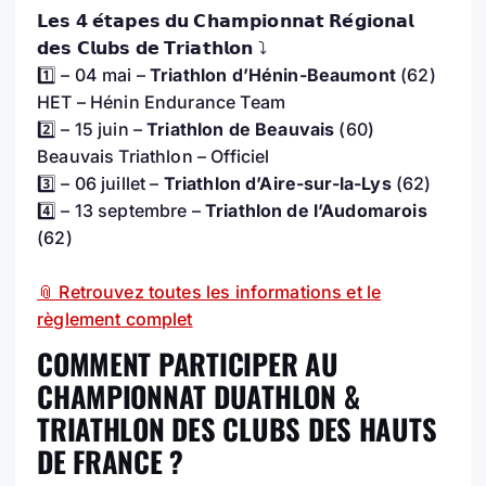
𝗟𝗲𝘀 𝟰 𝗲́𝘁𝗮𝗽𝗲𝘀 𝗱𝘂 𝗖𝗵𝗮𝗺𝗽𝗶𝗼𝗻𝗻𝗮𝘁 𝗥𝗲́𝗴𝗶𝗼𝗻𝗮𝗹
𝗱𝗲𝘀 𝗖𝗹𝘂𝗯𝘀 𝗱𝗲 𝗧𝗿𝗶𝗮𝘁𝗵𝗹𝗼𝗻 ⤵️
1️⃣ – 04 mai –
Triathlon d’Hénin-Beaumont
(62)
HET – Hénin Endurance Team
2️⃣ – 15 juin –
Triathlon de Beauvais
(60)
Beauvais Triathlon – Officiel
3️⃣ – 06 juillet –
Triathlon d’Aire-sur-la-Lys
(62)
4️⃣ – 13 septembre –
Triathlon de l’Audomarois
(62)
📎 Retrouvez toutes les informations et le
règlement complet
COMMENT PARTICIPER AU
CHAMPIONNAT DUATHLON &
TRIATHLON DES CLUBS DES HAUTS
DE FRANCE
?