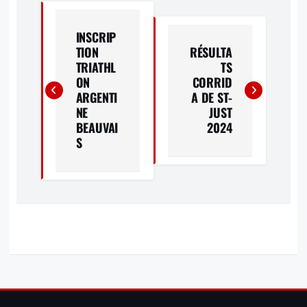
N
A
INSCRIP
TION
RÉSULTA
V
TRIATHL
TS
ON
CORRID
I
ARGENTI
A DE ST-
NE
JUST
G
BEAUVAI
2024
S
A
T
I
O
N