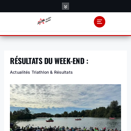
S
k
i
p
t
o
c
o
RÉSULTATS DU WEEK-END :
n
t
Actualités Triathlon & Résultats
e
n
t