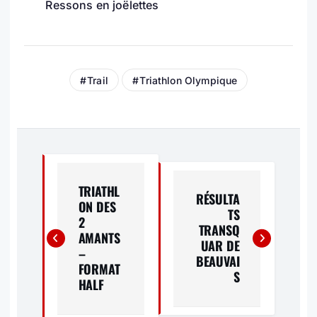
Ressons en joëlettes
Trail
Triathlon Olympique
N
A
TRIATHL
RÉSULTA
ON DES
V
TS
2
TRANSQ
AMANTS
I
UAR DE
–
BEAUVAI
FORMAT
G
S
HALF
A