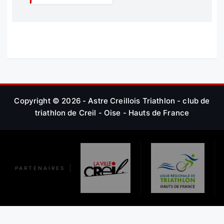
T
I
O
N
Copyright © 2026 - Astre Creillois Triathlon - club de
D
triathlon de Creil - Oise - Hauts de France
E
L
’
PARTENAIRES
A
R