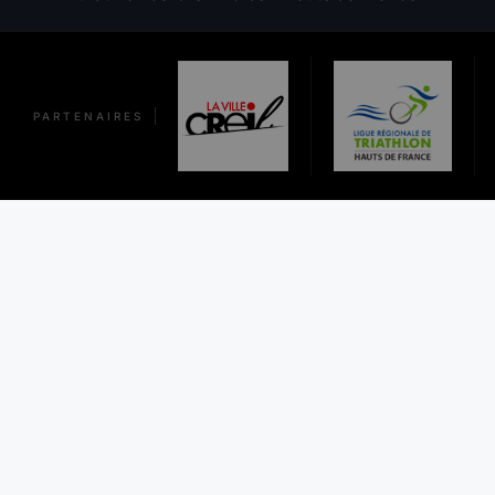
N
D
E
PARTENAIRES
L
’
A
R
T
I
C