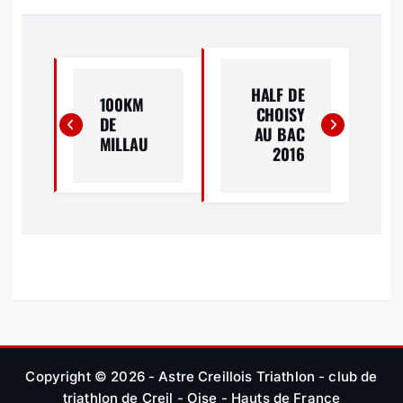
N
A
HALF DE
100KM
CHOISY
V
DE
AU BAC
MILLAU
2016
I
G
A
T
I
O
Copyright © 2026 - Astre Creillois Triathlon - club de
triathlon de Creil - Oise - Hauts de France