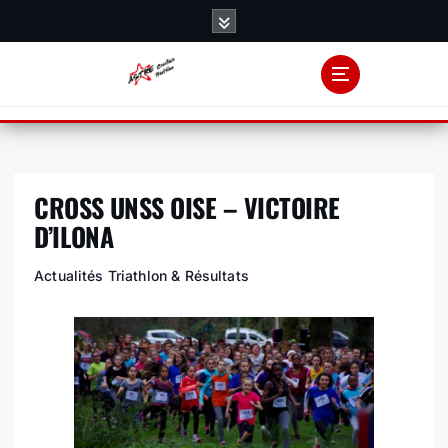
S
k
i
p
t
o
c
o
CROSS UNSS OISE – VICTOIRE
n
t
D’ILONA
e
n
Actualités Triathlon & Résultats
t