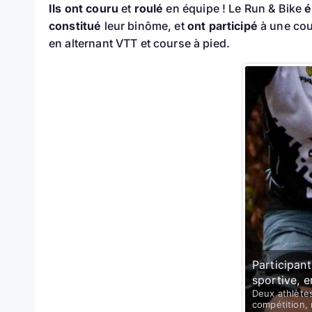
Ils ont couru
et
roulé
en équipe ! Le Run & Bike
é
constitué
leur binôme, et
ont participé
à une cou
en alternant VTT et course à pied.
Participant
sportive, e
Deux athlètes
compétition,