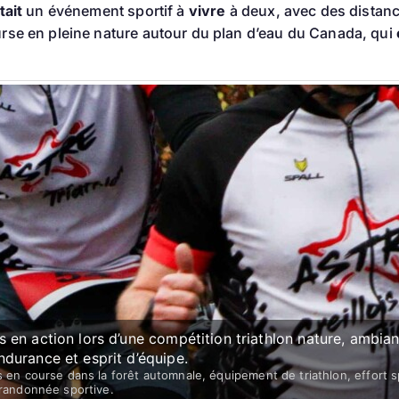
tait
un événement sportif à
vivre
à deux, avec des distance
rse en pleine nature autour du plan d’eau du Canada, qui
s en action lors d’une compétition triathlon nature, ambia
ndurance et esprit d’équipe.
 en course dans la forêt automnale, équipement de triathlon, effort sp
 randonnée sportive.